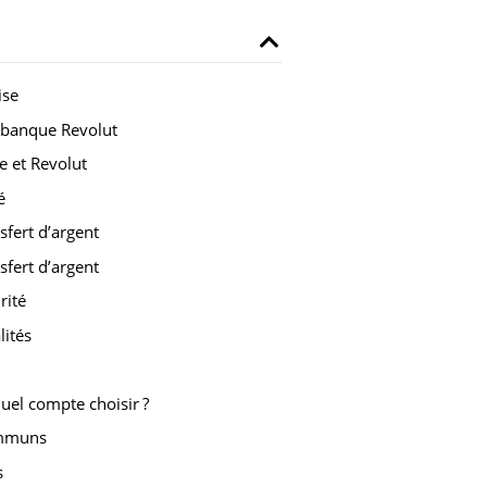
ise
a banque Revolut
e et Revolut
é
sfert d’argent
sfert d’argent
rité
lités
quel compte choisir ?
ommuns
s