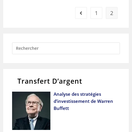
1
2
Transfert D’argent
Analyse des stratégies
d’investissement de Warren
Buffett