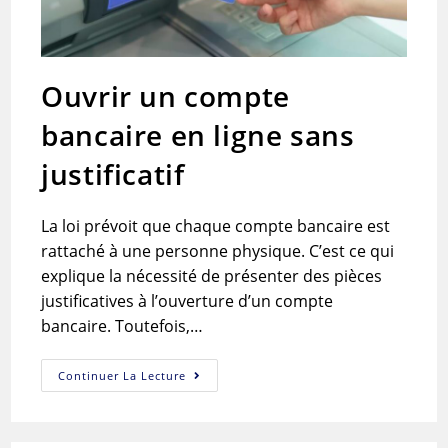
Ouvrir un compte
bancaire en ligne sans
justificatif
La loi prévoit que chaque compte bancaire est
rattaché à une personne physique. C’est ce qui
explique la nécessité de présenter des pièces
justificatives à l’ouverture d’un compte
bancaire. Toutefois,…
Continuer La Lecture