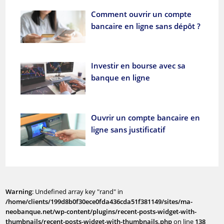
Comment ouvrir un compte
bancaire en ligne sans dépôt ?
Investir en bourse avec sa
banque en ligne
Ouvrir un compte bancaire en
ligne sans justificatif
Warning
: Undefined array key "rand" in
/home/clients/199d8b0f30ece0fda436cda51f381149/sites/ma-
neobanque.net/wp-content/plugins/recent-posts-widget-with-
thumbnails/recent-posts-widget-with-thumbnails.php
on line
138