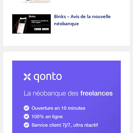
Binks – Avis de la nouvelle
néobanque